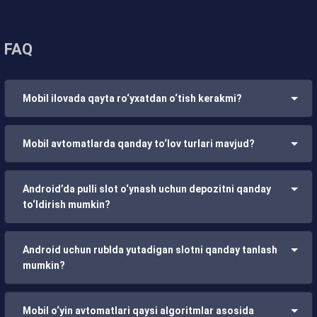
FAQ
Mobil ilovada qayta ro‘yxatdan o‘tish kerakmi?
Mobil avtomatlarda qanday to‘lov turlari mavjud?
Android’da pulli slot o‘ynash uchun depozitni qanday
to‘ldirish mumkin?
Android uchun rublda yutadigan slotni qanday tanlash
mumkin?
Mobil o‘yin avtomatlari qaysi algoritmlar asosida