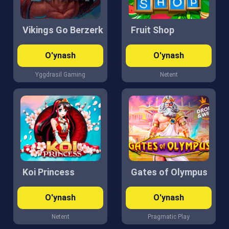
Vikings Go Berzerk
Fruit Shop
O'ynash
O'ynash
Yggdrasil Gaming
Netent
Koi Princess
Gates of Olympus
O'ynash
O'ynash
Netent
Pragmatic Play