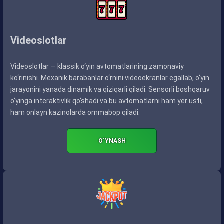
Videoslotlar
Videoslotlar — klassik o‘yin avtomatlarining zamonaviy
ko‘rinishi. Mexanik barabanlar o‘rnini videoekranlar egallab, o‘yin
jarayonini yanada dinamik va qiziqarli qiladi. Sensorli boshqaruv
o‘yinga interaktivlik qo‘shadi va bu avtomatlarni ham yer usti,
ham onlayn kazinolarda ommabop qiladi.
O‘YNASH