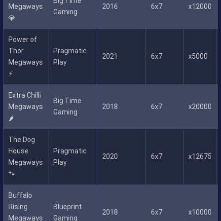
Big Time
Megaways
2016
6x7
x12000
Gaming
💎
Power of
Thor
Pragmatic
2021
6x7
x5000
Megaways
Play
⚡
Extra Chilli
Big Time
Megaways
2018
6x7
x20000
Gaming
🌶️
The Dog
House
Pragmatic
2020
6x7
x12675
Megaways
Play
🐾
Buffalo
Rising
Blueprint
2018
6x7
x10000
Megaways
Gaming