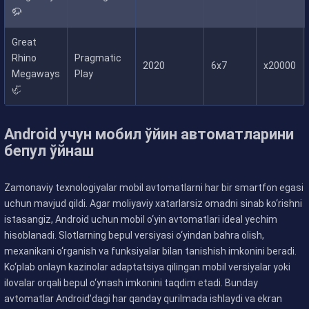
🦬
Great
Rhino
Pragmatic
2020
6x7
x20000
Megaways
Play
🦏
Android учун мобил ўйин автоматларини
бепул ўйнаш
Zamonaviy texnologiyalar mobil avtomatlarni har bir smartfon egasi
uchun mavjud qildi. Agar moliyaviy xatarlarsiz omadni sinab ko‘rishni
istasangiz, Android uchun mobil o‘yin avtomatlari ideal yechim
hisoblanadi. Slotlarning bepul versiyasi o‘yindan bahra olish,
mexanikani o‘rganish va funksiyalar bilan tanishish imkonini beradi.
Ko‘plab onlayn kazinolar adaptatsiya qilingan mobil versiyalar yoki
ilovalar orqali bepul o‘ynash imkonini taqdim etadi. Bunday
avtomatlar Android’dagi har qanday qurilmada ishlaydi va ekran