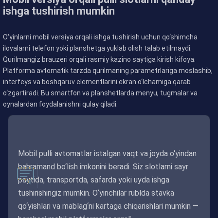
ishga tushirish mumkin
O‘yinlarni mobil versiya orqali ishga tushirish uchun qo‘shimcha
ilovalarni telefon yoki planshetga yuklab olish talab etilmaydi.
Qurilmangiz brauzeri orqali rasmiy kazino saytiga kirish kifoya.
Platforma avtomatik tarzda qurilmaning parametrlariga moslashib,
interfeys va boshqaruv elementlarini ekran o‘lchamiga qarab
o‘zgartiradi. Bu smartfon va planshetlarda menyu, tugmalar va
oynalardan foydalanishni qulay qiladi.
Mobil pulli avtomatlar istalgan vaqt va joyda o‘yindan
bahramand bo‘lish imkonini beradi. Siz slotlarni sayr
paytida, transportda, safarda yoki uyda ishga
tushirishingiz mumkin. O‘yinchilar rublda stavka
qo‘yishlari va mablag‘ni kartaga chiqarishlari mumkin —