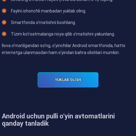
Faylni ishonchli manbadan yuklab oling.
Smartfonda o‘rnatishni boshlang.
Tizim ko‘rsatmalariga rioya qilib o‘rnatishni yakunlang.
Ilova o‘rnatilgandan so‘ng, o‘yinchilar Android smartfonida, hatto
internetga ulanmasdan ham o‘yindan bahra olishlari mumkin.
YUKLAB OLISH
Android uchun pulli o‘yin avtomatlarini
qanday tanladik