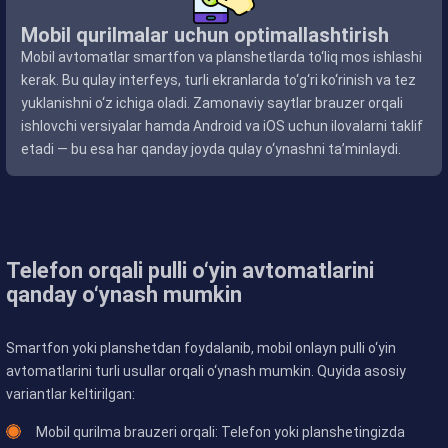
Mobil qurilmalar uchun optimallashtirish
Mobil avtomatlar smartfon va planshetlarda to‘liq mos ishlashi
kerak. Bu qulay interfeys, turli ekranlarda to‘g‘ri ko‘rinish va tez
yuklanishni o‘z ichiga oladi. Zamonaviy saytlar brauzer orqali
ishlovchi versiyalar hamda Android va iOS uchun ilovalarni taklif
etadi — bu esa har qanday joyda qulay o‘ynashni ta’minlaydi.
Telefon orqali pulli o‘yin avtomatlarini
qanday o‘ynash mumkin
Smartfon yoki planshetdan foydalanib, mobil onlayn pulli o‘yin
avtomatlarini turli usullar orqali o‘ynash mumkin. Quyida asosiy
variantlar keltirilgan:
Mobil qurilma brauzeri orqali: Telefon yoki planshetingizda