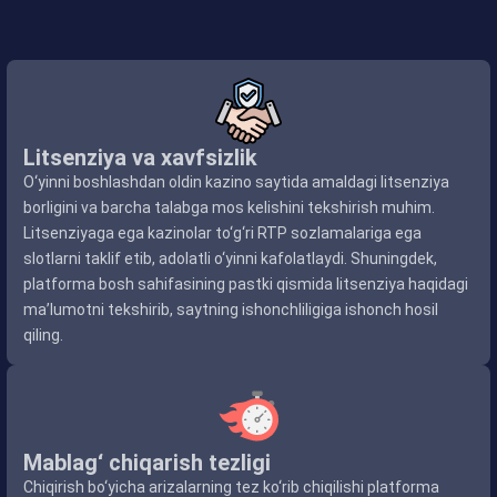
Litsenziya va xavfsizlik
O‘yinni boshlashdan oldin kazino saytida amaldagi litsenziya
borligini va barcha talabga mos kelishini tekshirish muhim.
Litsenziyaga ega kazinolar to‘g‘ri RTP sozlamalariga ega
slotlarni taklif etib, adolatli o‘yinni kafolatlaydi. Shuningdek,
platforma bosh sahifasining pastki qismida litsenziya haqidagi
ma’lumotni tekshirib, saytning ishonchliligiga ishonch hosil
qiling.
Mablag‘ chiqarish tezligi
Chiqirish bo‘yicha arizalarning tez ko‘rib chiqilishi platforma