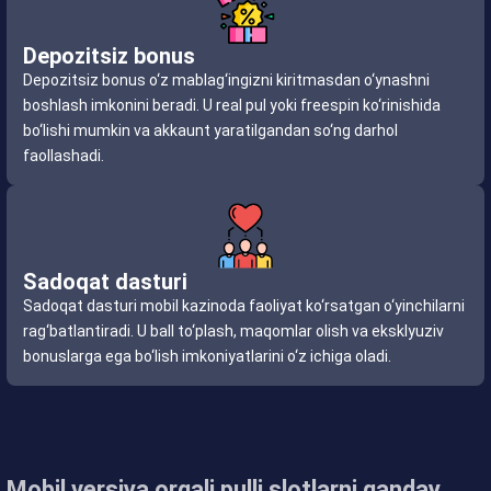
Depozitsiz bonus
Depozitsiz bonus o‘z mablag‘ingizni kiritmasdan o‘ynashni
boshlash imkonini beradi. U real pul yoki freespin ko‘rinishida
bo‘lishi mumkin va akkaunt yaratilgandan so‘ng darhol
faollashadi.
Sadoqat dasturi
Sadoqat dasturi mobil kazinoda faoliyat ko‘rsatgan o‘yinchilarni
rag‘batlantiradi. U ball to‘plash, maqomlar olish va eksklyuziv
bonuslarga ega bo‘lish imkoniyatlarini o‘z ichiga oladi.
Mobil versiya orqali pulli slotlarni qanday