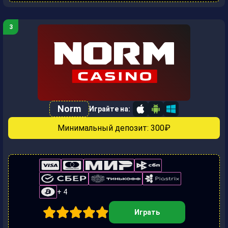
3
Norm
Играйте на:
Минимальный депозит: 300₽
+ 4
Играть