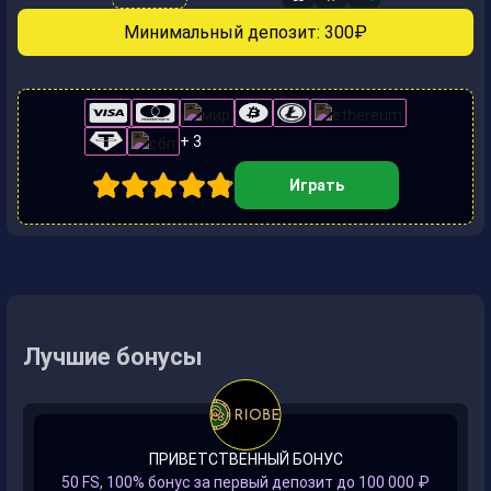
Минимальный депозит: 300₽
+ 3
Играть
Лучшие бонусы
ПРИВЕТСТВЕННЫЙ БОНУС
50 FS, 100% бонус за первый депозит до 100 000 ₽