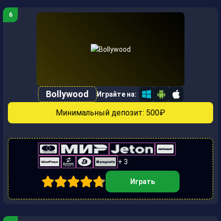
6
Bollywood
Играйте на:
Минимальный депозит: 500₽
+ 3
Играть