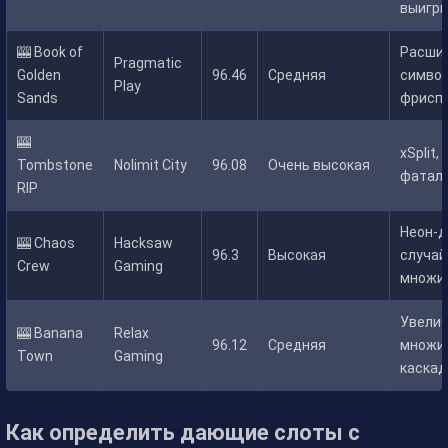
выигр
🎰 Book of
Расши
Pragmatic
Golden
96.46
Средняя
символ
Play
Sands
фрисп
🎰
xSplit,
Tombstone
Nolimit City
96.08
Очень высокая
фаталь
RIP
Неон-д
🎰 Chaos
Hacksaw
96.3
Высокая
случа
Crew
Gaming
множи
Увели
🎰 Banana
Relax
96.12
Средняя
множит
Town
Gaming
каска
Как определить дающие слоты с