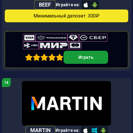
BEEF
Играйте на:
Минимальный депозит: 300₽
Играть
14
MARTIN
Играйте на: