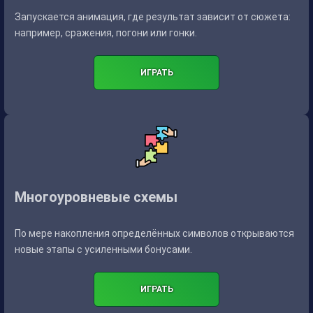
Запускается анимация, где результат зависит от сюжета:
например, сражения, погони или гонки.
ИГРАТЬ
Многоуровневые схемы
По мере накопления определённых символов открываются
новые этапы с усиленными бонусами.
ИГРАТЬ