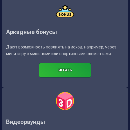
Аркадные бонусы
Дают возможность повлиять на исход, например, через
мини-игру с мишенями или спортивными элементами.
ИГРАТЬ
Видеораунды