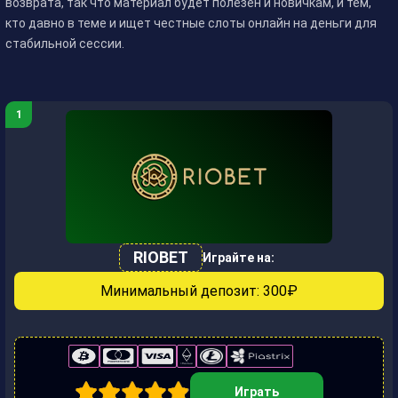
возврата, так что материал будет полезен и новичкам, и тем,
кто давно в теме и ищет честные слоты онлайн на деньги для
стабильной сессии.
1
RIOBET
Играйте на:
Минимальный депозит: 300₽
Играть