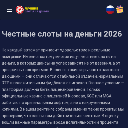
Честные слоты на деньги 2026
Не каждый автомат приносит удовольствие и реальные
выигрыши. Именно поэтому многие ищут честные слоты на
деньги, в которых шансы на успех зависят не от везения, а от
прозрачных алгоритмов. В сленге такие игры часто называют
дающими — они отличаются стабильной отдачей, нормальным
RTP и положительным фидбэком от игроков. Главное условие —
платформа должна быть лицензированной. Только
официальные казино с лицензией Кюрасао, KGC или MGA
работают с оригинальным софтом, а не с накрученными
копиями. В нашем рейтинге собраны именно такие проекты: мы
проверили, что слоты там действительно честные. В оценку
вошли важные параметры вроде волатильности и процента