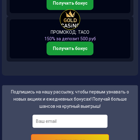
Получить бонус
ПРОМОКОД: TACO
150% за депозит 500 руб
Получить бонус
Подпишись на нашу рассылку, чтобы первым узнавать о
новых акциях и ежедневных бонусах! Получай больше
шансов на крупный выигрыш!