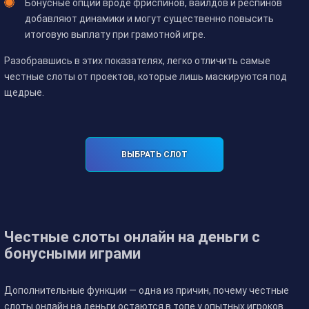
Бонусные опции вроде фриспинов, вайлдов и респинов
добавляют динамики и могут существенно повысить
итоговую выплату при грамотной игре.
Разобравшись в этих показателях, легко отличить самые
честные слоты от проектов, которые лишь маскируются под
щедрые.
ВЫБРАТЬ СЛОТ
Честные слоты онлайн на деньги с
бонусными играми
Дополнительные функции — одна из причин, почему честные
слоты онлайн на деньги остаются в топе у опытных игроков.