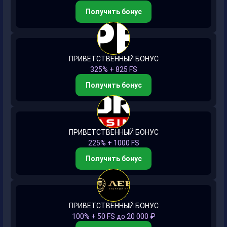
Получить бонус
ПРИВЕТСТВЕННЫЙ БОНУС
325% + 825 FS
Получить бонус
ПРИВЕТСТВЕННЫЙ БОНУС
225% + 1000 FS
Получить бонус
ПРИВЕТСТВЕННЫЙ БОНУС
100% + 50 FS до 20 000 ₽