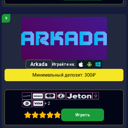
9
Arkada
Играйте на:
Минимальный депозит: 300₽
+ 2
Играть