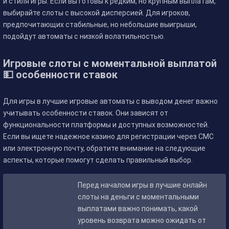
и стиля игры. Если вы готовы к редким, но крупным выплатам,
выбирайте слоты с высокой дисперсией. Для игроков,
предпочитающих стабильные, но небольшие выигрыши,
подойдут автоматы с низкой волатильностью.
Игровые слоты с моментальной выплатой
💵 особенности ставок
Для игры в лучшие игровые автоматы с выводом денег важно
учитывать особенности ставок. Они зависят от
функциональности платформы и доступных возможностей.
Если вы ищете надежное казино для регистрации через СМС
или электронную почту, обратите внимание на следующие
аспекты, которые помогут сделать правильный выбор.
Перед началом игры в лучшие онлайн
слоты на деньги с моментальными
выплатами важно понимать, какой
уровень возврата можно ожидать от