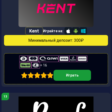
Kent
Играйте на:
Минимальный депозит: 300₽
+ 16
Играть
13