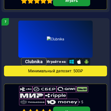
Играть
7
Clubnika
Играйте на:
Минимальный депозит: 500₽
+ 5