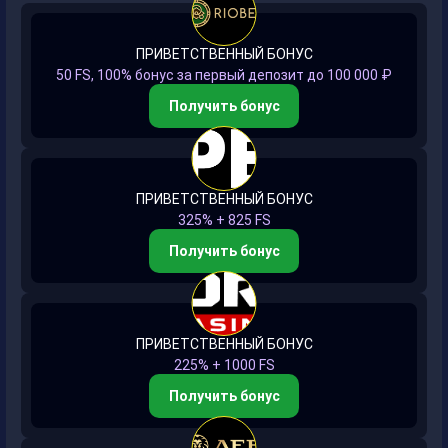
ПРИВЕТСТВЕННЫЙ БОНУС
50 FS, 100% бонус за первый депозит до 100 000 ₽
Получить бонус
ПРИВЕТСТВЕННЫЙ БОНУС
325% + 825 FS
Получить бонус
ПРИВЕТСТВЕННЫЙ БОНУС
225% + 1000 FS
Получить бонус