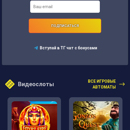
Вступай в ТГ чат с бонусами
ВСЕ ИГРОВЫЕ
Видеослоты
АВТОМАТЫ