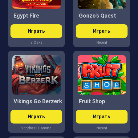
Egypt Fire
Gonzo's Quest
Играть
Играть
3 Oaks
Netent
Vikings Go Berzerk
Fruit Shop
Играть
Играть
Yggdrasil Gaming
Netent