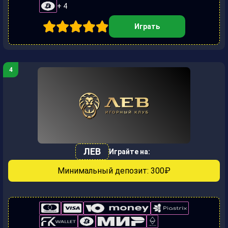
+ 4
Играть
4
ЛЕВ
Играйте на:
Минимальный депозит: 300₽