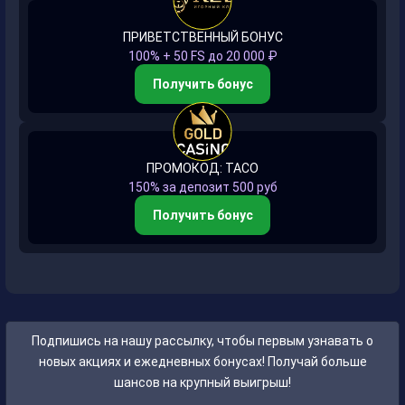
ПРИВЕТСТВЕННЫЙ БОНУС
100% + 50 FS до 20 000 ₽
Получить бонус
ПРОМОКОД: TACO
150% за депозит 500 руб
Получить бонус
Подпишись на нашу рассылку, чтобы первым узнавать о
новых акциях и ежедневных бонусах! Получай больше
шансов на крупный выигрыш!