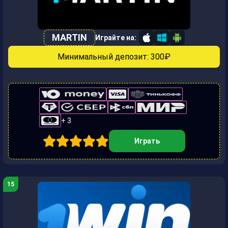
MARTIN
Играйте на:
Минимальный депозит: 300₽
+ 3
Играть
15