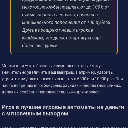
Некоторые клубы предлагают до 100% от
суммы первого депозита, начиная с
минимального пополнения от 100 рублей.
Другие поощряют новых игроков
кешбэком, что делает старт игры ещё
более выгодным.
Множители — это бонусные символы, которые могут
значительно увеличить ваш выигрыш. Например, удвоить,
утроить или даже повысить выплату в 5000 или 10000 раз. Они
часто встречаются в бонусных раундах и бесплатных спинах,
делая их особенно привлекательными для игроков.
Игра в лучшие игровые автоматы на деньги
с мгновенным выводом